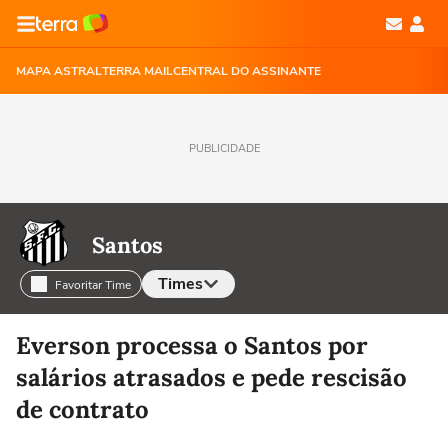
MAPA ASTRAL
TERRA MAIL
CENTRAL DO ASSINANTE
PUBLICIDADE
Santos
Times
Favoritar Time
Selecione o time para ver as notícias
Everson processa o Santos por
salários atrasados e pede rescisão
de contrato