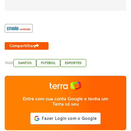
Compartilhar
TAGS
SANTOS
FUTEBOL
ESPORTES
Entre com sua conta Google e tenha um
Terra só seu