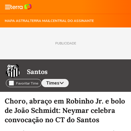
MAPA ASTRAL
TERRA MAIL
CENTRAL DO ASSINANTE
PUBLICIDADE
Santos
Times
Favoritar Time
Selecione o time para ver as notícias
Choro, abraço em Robinho Jr. e bolo
de João Schmidt: Neymar celebra
convocação no CT do Santos