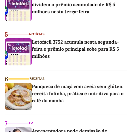
dividem o prêmio acumulado de R$ 5
milhões nesta terça-feira
5
NOTÍCIAS
Lotofácil 3752 acumula nesta segunda-
feira e prêmio principal sobe para R$ 5
milhões
6
RECEITAS
Panqueca de maçã com aveia sem glúten:
receita fofinha, prática e nutritiva para o
café da manhã
7
TV
Apresentadora pede demissão de