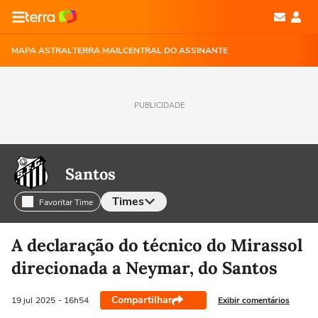
MAPA ASTRAL
TERRA MAIL
CENTRAL DO ASSINANTE
PUBLICIDADE
Santos
Times
Favoritar Time
Selecione o time para ver as notícias
A declaração do técnico do Mirassol
direcionada a Neymar, do Santos
Compartilhar
Exibir comentários
19 jul
2025
- 16h54