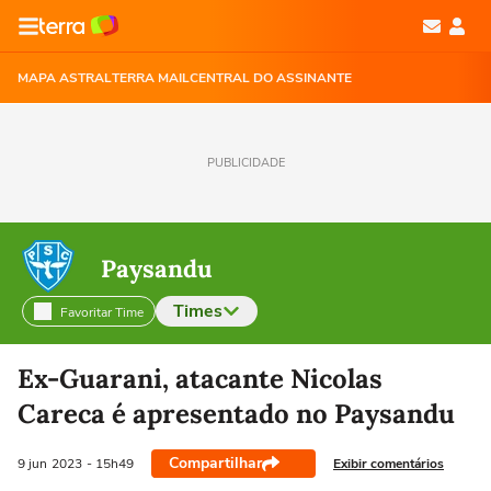
MAPA ASTRAL
TERRA MAIL
CENTRAL DO ASSINANTE
PUBLICIDADE
Paysandu
Times
Favoritar Time
Selecione o time para ver as notícias
Ex-Guarani, atacante Nicolas
Careca é apresentado no Paysandu
Compartilhar
Exibir comentários
9 jun
2023
- 15h49