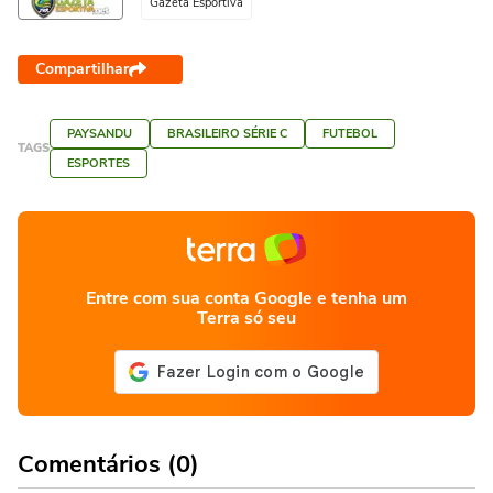
Gazeta Esportiva
Compartilhar
PAYSANDU
BRASILEIRO SÉRIE C
FUTEBOL
TAGS
ESPORTES
Entre com sua conta Google e tenha um
Terra só seu
Comentários (0)