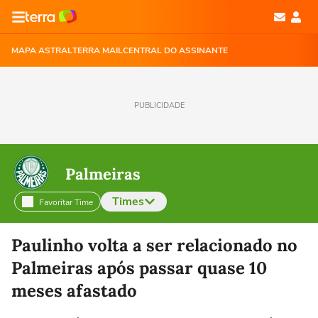
MAPA ASTRAL
TERRA MAIL
CENTRAL DO ASSINANTE
PUBLICIDADE
Palmeiras
Times
Favoritar Time
Selecione o time para ver as notícias
Paulinho volta a ser relacionado no
Palmeiras após passar quase 10
meses afastado