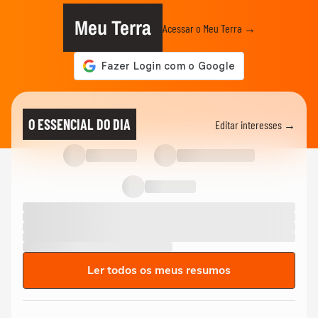
Meu Terra
Acessar o Meu Terra →
O ESSENCIAL DO DIA
Editar interesses →
Ler todos os meus resumos