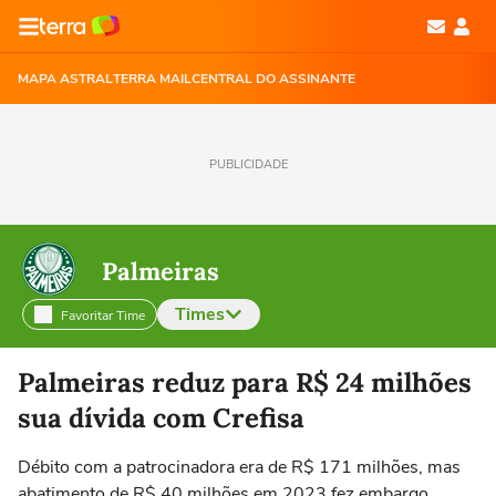
MAPA ASTRAL
TERRA MAIL
CENTRAL DO ASSINANTE
PUBLICIDADE
Palmeiras
Times
Favoritar Time
Selecione o time para ver as notícias
Palmeiras reduz para R$ 24 milhões
sua dívida com Crefisa
Débito com a patrocinadora era de R$ 171 milhões, mas
abatimento de R$ 40 milhões em 2023 fez embargo