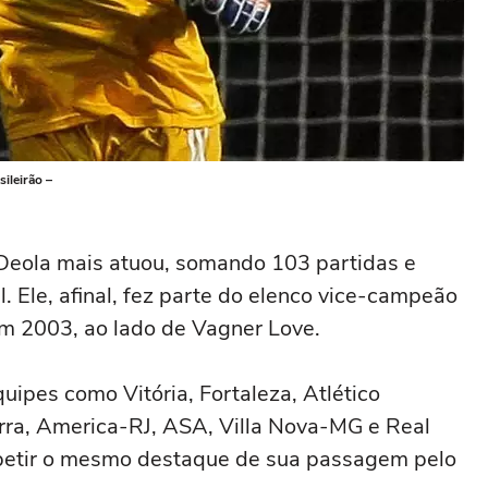
ileirão –
e Deola mais atuou, somando 103 partidas e
l. Ele, afinal, fez parte do elenco vice-campeão
em 2003, ao lado de Vagner Love.
ipes como Vitória, Fortaleza, Atlético
rra, America-RJ, ASA, Villa Nova-MG e Real
repetir o mesmo destaque de sua passagem pelo