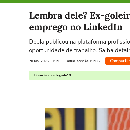
Selecione o time para ver as notícias
Lembra dele? Ex-golei
emprego no LinkedIn
Deola publicou na plataforma profiss
oportunidade de trabalho. Saiba detal
Compartil
20 mai
2026
- 19h03
(atualizado às 19h06)
Licenciado de Jogada10