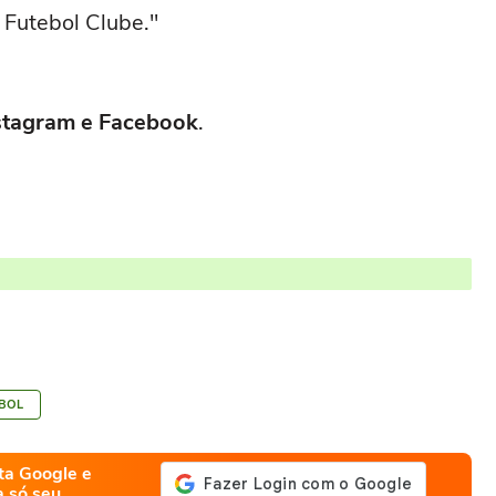
a Futebol Clube."
Instagram e Facebook
.
BOL
ta Google e
a só seu