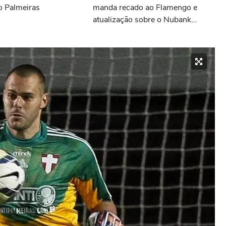
o Palmeiras
manda recado ao Flamengo e
atualização sobre o Nubank
Parque: as últimas notícias do
Palmeiras