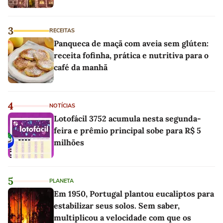
3
RECEITAS
Panqueca de maçã com aveia sem glúten:
receita fofinha, prática e nutritiva para o
café da manhã
4
NOTÍCIAS
Lotofácil 3752 acumula nesta segunda-
feira e prêmio principal sobe para R$ 5
milhões
5
PLANETA
Em 1950, Portugal plantou eucaliptos para
estabilizar seus solos. Sem saber,
multiplicou a velocidade com que os