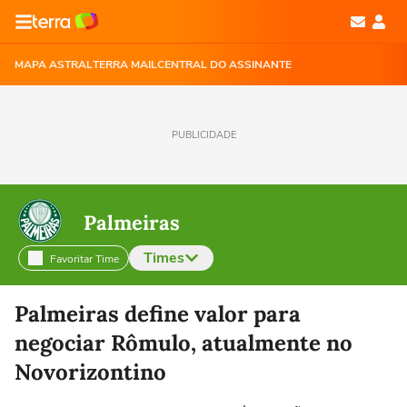
MAPA ASTRAL
TERRA MAIL
CENTRAL DO ASSINANTE
PUBLICIDADE
Palmeiras
Times
Favoritar Time
Selecione o time para ver as notícias
Palmeiras define valor para
negociar Rômulo, atualmente no
Novorizontino