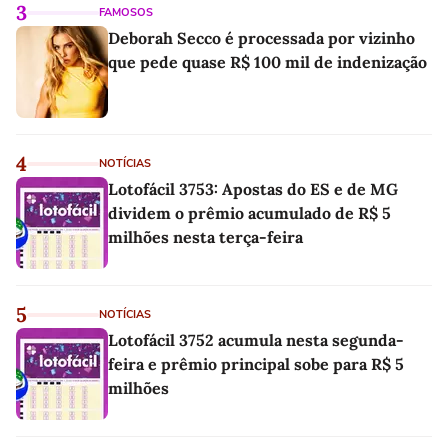
3
FAMOSOS
Deborah Secco é processada por vizinho
que pede quase R$ 100 mil de indenização
4
NOTÍCIAS
Lotofácil 3753: Apostas do ES e de MG
dividem o prêmio acumulado de R$ 5
milhões nesta terça-feira
5
NOTÍCIAS
Lotofácil 3752 acumula nesta segunda-
feira e prêmio principal sobe para R$ 5
milhões