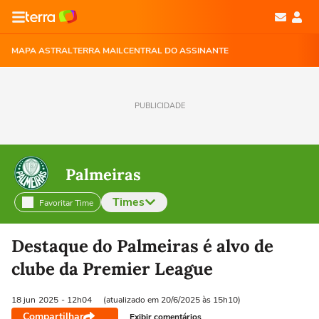
MAPA ASTRAL
TERRA MAIL
CENTRAL DO ASSINANTE
PUBLICIDADE
Palmeiras
Times
Favoritar Time
Selecione o time para ver as notícias
Destaque do Palmeiras é alvo de
clube da Premier League
18 jun
2025
- 12h04
(atualizado em 20/6/2025 às 15h10)
Compartilhar
Exibir comentários