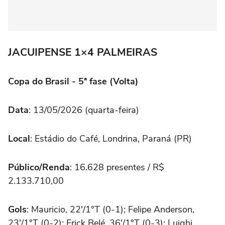
JACUIPENSE 1×4 PALMEIRAS
Copa do Brasil - 5ª fase (Volta)
Data
: 13/05/2026 (quarta-feira)
Local
: Estádio do Café, Londrina, Paraná (PR)
Público/Renda
: 16.628 presentes / R$
2.133.710,00
Gols
: Mauricio, 22'/1°T (0-1); Felipe Anderson,
23'/1°T (0-2); Erick Belé, 36'/1°T (0-3); Luighi,