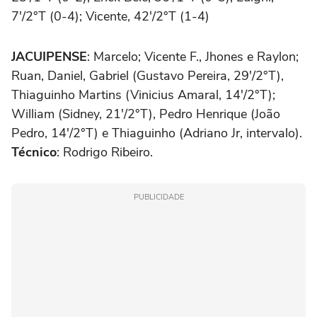
7'/2°T (0-4); Vicente, 42'/2°T (1-4)
JACUIPENSE
: Marcelo; Vicente F., Jhones e Raylon;
Ruan, Daniel, Gabriel (Gustavo Pereira, 29'/2°T),
Thiaguinho Martins (Vinicius Amaral, 14'/2°T);
William (Sidney, 21'/2°T), Pedro Henrique (João
Pedro, 14'/2°T) e Thiaguinho (Adriano Jr, intervalo).
Técnico
: Rodrigo Ribeiro.
PUBLICIDADE