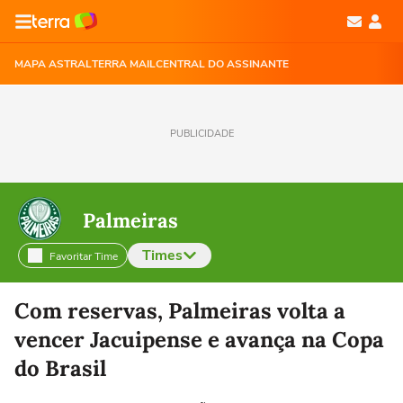
MAPA ASTRAL
TERRA MAIL
CENTRAL DO ASSINANTE
PUBLICIDADE
Palmeiras
Times
Favoritar Time
Selecione o time para ver as notícias
Com reservas, Palmeiras volta a
vencer Jacuipense e avança na Copa
do Brasil