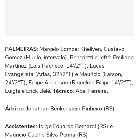
PALMEIRAS
: Marcelo Lomba; Khellven, Gustavo
Gómez (Murilo, intervalo), Benedetti e Jefté; Emiliano
Martínez (Luis Pacheco, 14'/2°T), Lucas
Evangelista (Arias, 32'/2°T) e Mauricio (Larson,
24'/2°T); Felipe Anderson (Riquelme Fillipi, 14'/2°T);
Luighi e Erick Belé.
Técnico
: Abel Ferreira.
Árbitro
: Jonathan Benkenstein Pinheiro (RS)
Assistentes
: Jorge Eduardo Bernardi (RS) e
Mauricio Coelho Silva Penna (RS)