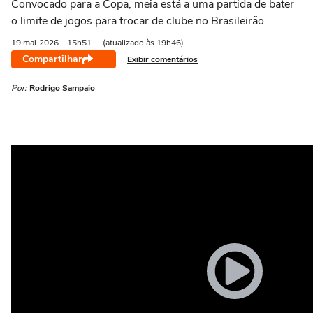
Convocado para a Copa, meia está a uma partida de bater
o limite de jogos para trocar de clube no Brasileirão
19 mai
2026
- 15h51
(atualizado às 19h46)
Compartilhar
Exibir comentários
Por:
Rodrigo Sampaio