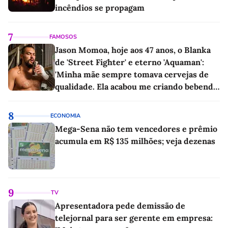
incêndios se propagam
7
FAMOSOS
Jason Momoa, hoje aos 47 anos, o Blanka
de 'Street Fighter' e eterno 'Aquaman':
'Minha mãe sempre tomava cervejas de
qualidade. Ela acabou me criando bebendo
as melhores'
8
ECONOMIA
Mega-Sena não tem vencedores e prêmio
acumula em R$ 135 milhões; veja dezenas
9
TV
Apresentadora pede demissão de
telejornal para ser gerente em empresa: