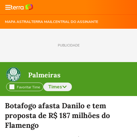
MAPA ASTRAL
TERRA MAIL
CENTRAL DO ASSINANTE
PUBLICIDADE
Palmeiras
Times
Favoritar Time
Selecione o time para ver as notícias
Botafogo afasta Danilo e tem
proposta de R$ 187 milhões do
Flamengo