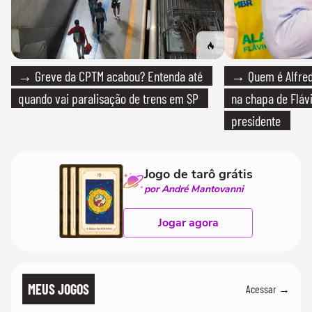
→ Greve da CPTM acabou? Entenda até
→ Quem é Alfredo
quando vai paralisação de trens em SP
na chapa de Fláv
presidente
Jogo de tarô grátis
por André Mantovanni
Jogar agora
MEUS JOGOS
Acessar →