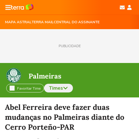
MAPA ASTRAL
TERRA MAIL
CENTRAL DO ASSINANTE
PUBLICIDADE
Palmeiras
Times
Favoritar Time
Selecione o time para ver as notícias
Abel Ferreira deve fazer duas
mudanças no Palmeiras diante do
Cerro Porteño-PAR