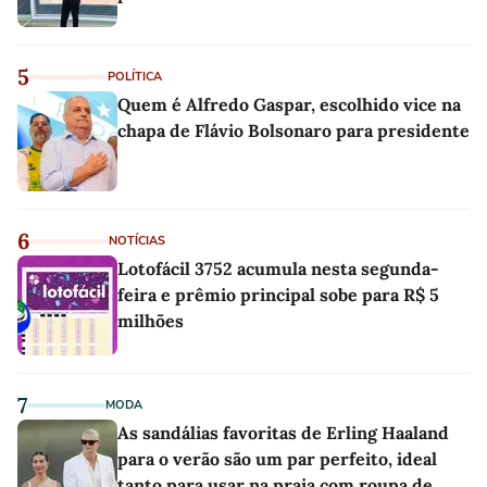
5
POLÍTICA
Quem é Alfredo Gaspar, escolhido vice na
chapa de Flávio Bolsonaro para presidente
6
NOTÍCIAS
Lotofácil 3752 acumula nesta segunda-
feira e prêmio principal sobe para R$ 5
milhões
7
MODA
As sandálias favoritas de Erling Haaland
para o verão são um par perfeito, ideal
tanto para usar na praia com roupa de