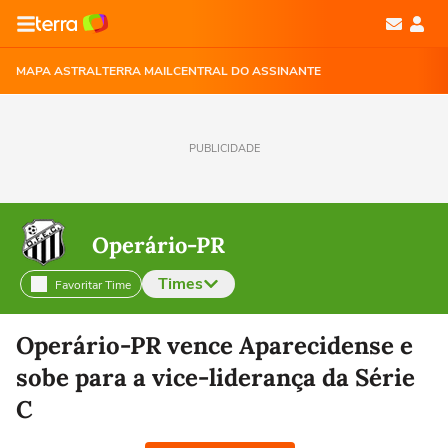
MAPA ASTRAL
TERRA MAIL
CENTRAL DO ASSINANTE
PUBLICIDADE
Operário-PR
Times
Favoritar Time
Selecione o time para ver as notícias
Operário-PR vence Aparecidense e
sobe para a vice-liderança da Série
C