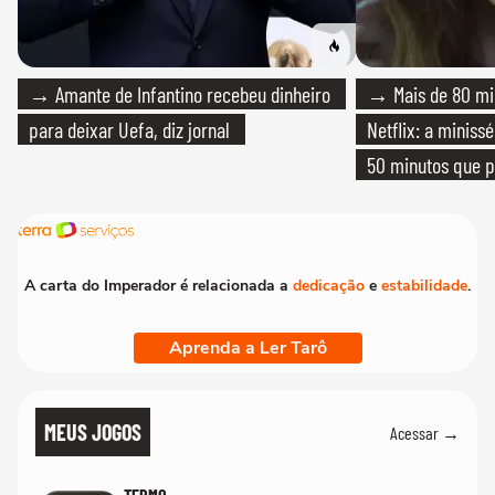
→ Amante de Infantino recebeu dinheiro
→ Mais de 80 mil
para deixar Uefa, diz jornal
Netflix: a miniss
50 minutos que 
A carta do Imperador é relacionada a
dedicação
e
estabilidade
.
Aprenda a Ler Tarô
MEUS JOGOS
Acessar →
TERMO