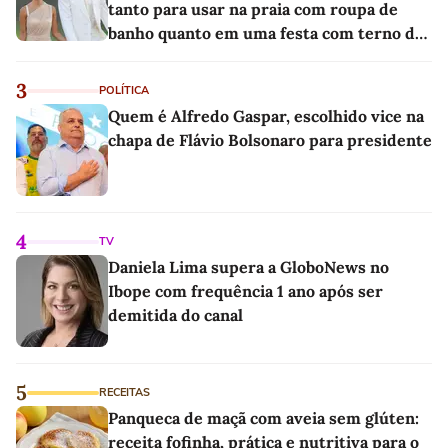
tanto para usar na praia com roupa de
banho quanto em uma festa com terno de
linho
3
POLÍTICA
Quem é Alfredo Gaspar, escolhido vice na
chapa de Flávio Bolsonaro para presidente
4
TV
Daniela Lima supera a GloboNews no
Ibope com frequência 1 ano após ser
demitida do canal
5
RECEITAS
Panqueca de maçã com aveia sem glúten:
receita fofinha, prática e nutritiva para o