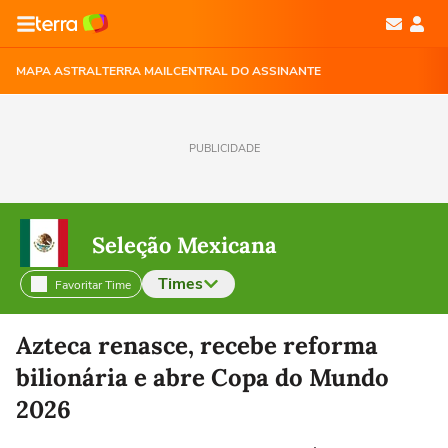
MAPA ASTRAL
TERRA MAIL
CENTRAL DO ASSINANTE
PUBLICIDADE
Seleção Mexicana
Times
Favoritar Time
Selecione o time para ver as notícias
Azteca renasce, recebe reforma
bilionária e abre Copa do Mundo
2026