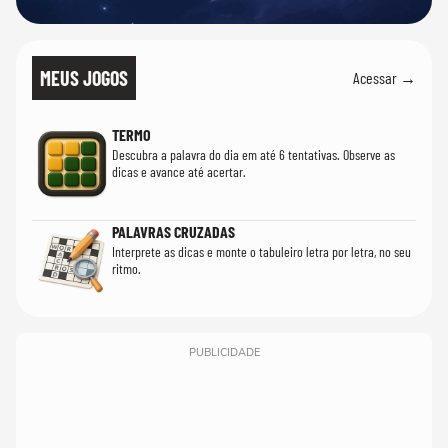
MEUS JOGOS
Acessar →
TERMO
Descubra a palavra do dia em até 6 tentativas. Observe as
dicas e avance até acertar.
PALAVRAS CRUZADAS
Interprete as dicas e monte o tabuleiro letra por letra, no seu
ritmo.
PUBLICIDADE