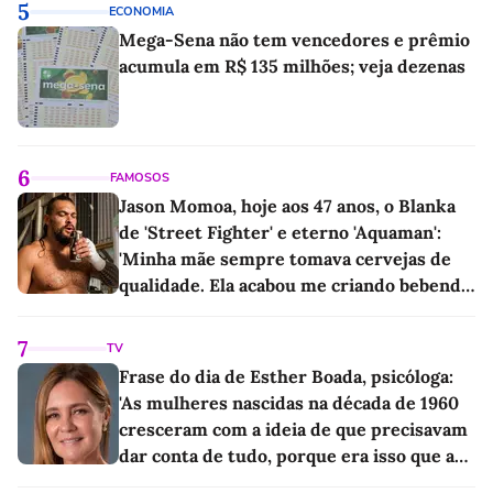
5
ECONOMIA
Mega-Sena não tem vencedores e prêmio
acumula em R$ 135 milhões; veja dezenas
6
FAMOSOS
Jason Momoa, hoje aos 47 anos, o Blanka
de 'Street Fighter' e eterno 'Aquaman':
'Minha mãe sempre tomava cervejas de
qualidade. Ela acabou me criando bebendo
as melhores'
7
TV
Frase do dia de Esther Boada, psicóloga:
'As mulheres nascidas na década de 1960
cresceram com a ideia de que precisavam
dar conta de tudo, porque era isso que a
sociedade exigia'