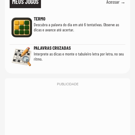
MEUS JOGOS
Acessar →
TERMO
Descubra a palavra do dia em até 6 tentativas. Observe as
dicas e avance até acertar.
PALAVRAS CRUZADAS
Interprete as dicas e monte o tabuleiro letra por letra, no seu
ritmo.
PUBLICIDADE