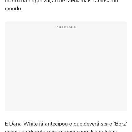
dentro da organização de MMA mais famosa do
mundo.
PUBLICIDADE
E Dana White já antecipou o que deverá ser o 'Borz'
depois da derrota para o americano. Na coletiva