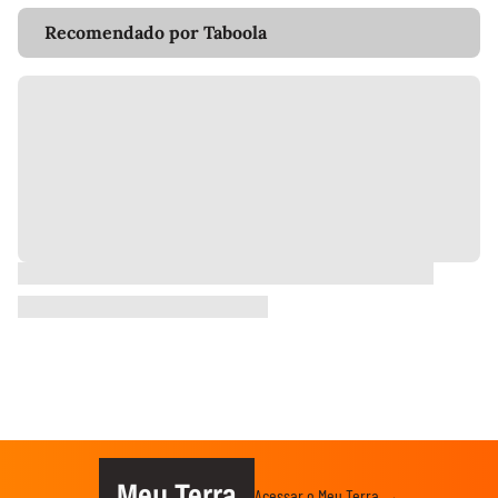
Recomendado por Taboola
Meu Terra
Acessar o Meu Terra →