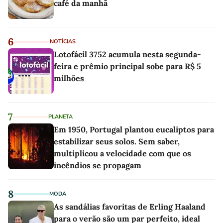
café da manhã
6
NOTÍCIAS
Lotofácil 3752 acumula nesta segunda-
feira e prêmio principal sobe para R$ 5
milhões
7
PLANETA
Em 1950, Portugal plantou eucaliptos para
estabilizar seus solos. Sem saber,
multiplicou a velocidade com que os
incêndios se propagam
8
MODA
As sandálias favoritas de Erling Haaland
para o verão são um par perfeito, ideal