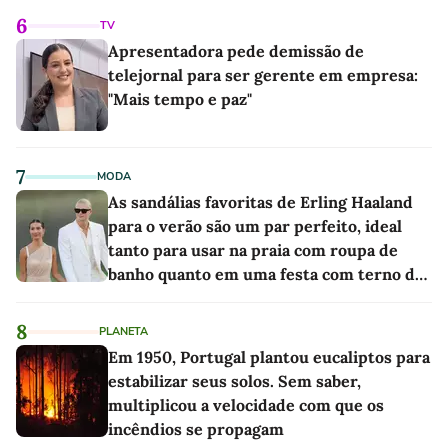
6
TV
Apresentadora pede demissão de
telejornal para ser gerente em empresa:
"Mais tempo e paz"
7
MODA
As sandálias favoritas de Erling Haaland
para o verão são um par perfeito, ideal
tanto para usar na praia com roupa de
banho quanto em uma festa com terno de
linho
8
PLANETA
Em 1950, Portugal plantou eucaliptos para
estabilizar seus solos. Sem saber,
multiplicou a velocidade com que os
incêndios se propagam