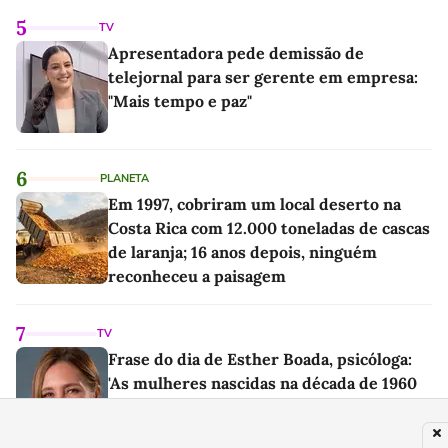
5
TV
Apresentadora pede demissão de
telejornal para ser gerente em empresa:
"Mais tempo e paz"
6
PLANETA
Em 1997, cobriram um local deserto na
Costa Rica com 12.000 toneladas de cascas
de laranja; 16 anos depois, ninguém
reconheceu a paisagem
7
TV
Frase do dia de Esther Boada, psicóloga:
'As mulheres nascidas na década de 1960
cresceram com a ideia de que precisavam
dar conta de tudo, porque era isso que a