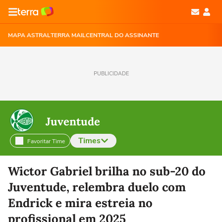
MAPA ASTRAL
TERRA MAIL
CENTRAL DO ASSINANTE
PUBLICIDADE
Juventude
Times
Favoritar Time
Selecione o time para ver as notícias
Wictor Gabriel brilha no sub-20 do
Juventude, relembra duelo com
Endrick e mira estreia no
profissional em 2025