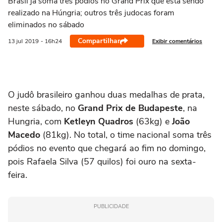
Brasil já soma três pódios no Grand Prix que está sendo
realizado na Húngria; outros três judocas foram
eliminados no sábado
Compartilhar
Exibir comentários
13 jul
2019
- 16h24
O judô brasileiro ganhou duas medalhas de prata,
neste sábado, no
Grand Prix de Budapeste
, na
Hungria, com
Ketleyn Quadros
(63kg) e
João
Macedo
(81kg). No total, o time nacional soma três
pódios no evento que chegará ao fim no domingo,
pois Rafaela Silva (57 quilos) foi ouro na sexta-
feira.
PUBLICIDADE