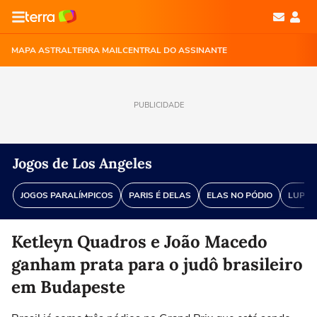
MAPA ASTRAL
TERRA MAIL
CENTRAL DO ASSINANTE
PUBLICIDADE
Jogos de Los Angeles
JOGOS PARALÍMPICOS
PARIS É DELAS
ELAS NO PÓDIO
LUPA 
Ketleyn Quadros e João Macedo
ganham prata para o judô brasileiro
em Budapeste