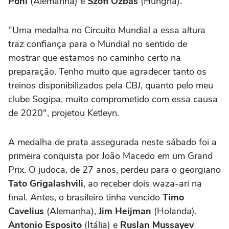
Pohl
(Alemanha) e
Szofi Ozbas
(Hungria).
"Uma medalha no Circuito Mundial a essa altura
traz confiança para o Mundial no sentido de
mostrar que estamos no caminho certo na
preparação. Tenho muito que agradecer tanto os
treinos disponibilizados pela CBJ, quanto pelo meu
clube Sogipa, muito comprometido com essa causa
de 2020", projetou Ketleyn.
A medalha de prata assegurada neste sábado foi a
primeira conquista por João Macedo em um Grand
Prix. O judoca, de 27 anos, perdeu para o georgiano
Tato Grigalashvili
, ao receber dois waza-ari na
final. Antes, o brasileiro tinha vencido
Timo
Cavelius
(Alemanha),
Jim Heijman
(Holanda),
Antonio Esposito
(Itália) e
Ruslan Mussayev