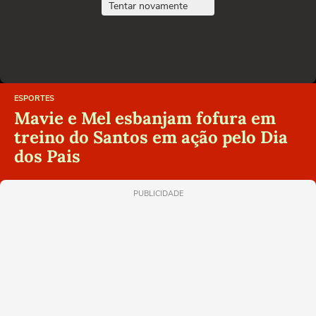
Tentar novamente
ESPORTES
Mavie e Mel esbanjam fofura em
treino do Santos em ação pelo Dia
dos Pais
PUBLICIDADE