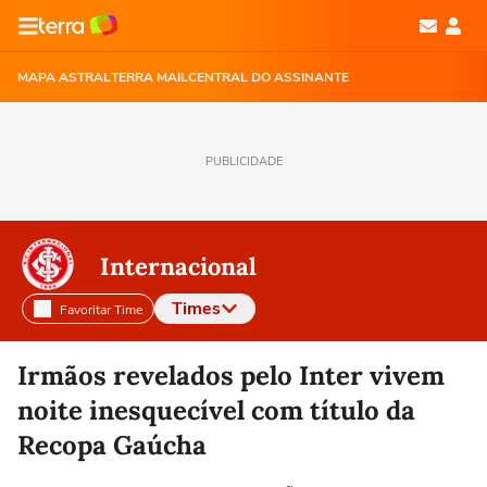
MAPA ASTRAL
TERRA MAIL
CENTRAL DO ASSINANTE
PUBLICIDADE
Internacional
Times
Favoritar Time
Selecione o time para ver as notícias
Irmãos revelados pelo Inter vivem
noite inesquecível com título da
Recopa Gaúcha