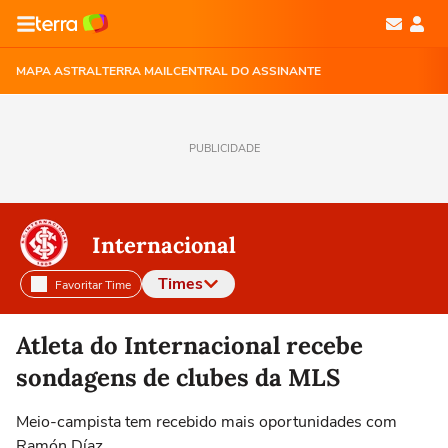
MAPA ASTRAL
TERRA MAIL
CENTRAL DO ASSINANTE
PUBLICIDADE
Internacional
Times
Favoritar Time
Selecione o time para ver as notícias
Atleta do Internacional recebe
sondagens de clubes da MLS
Meio-campista tem recebido mais oportunidades com
Ramón Díaz