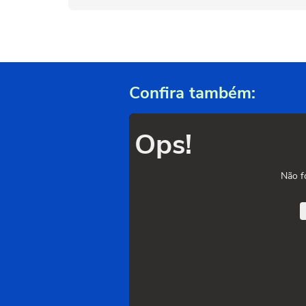
Confira também:
Ops!
Não f