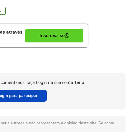
L
ias através
Inscreva-se
 comentários, faça Login na sua conta Terra
ogin para participar
seus autores e não representam a opinião deste site. Se achar