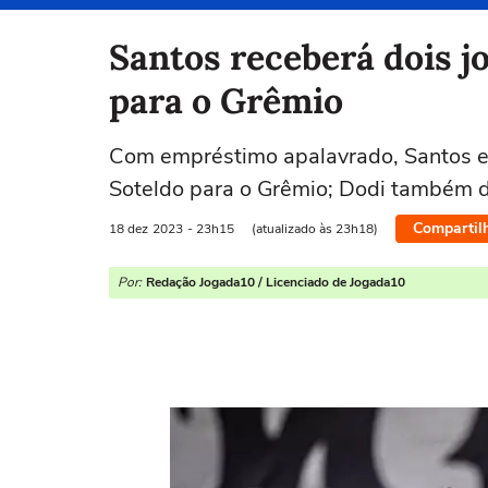
Selecione o time para ver as notícias
Santos receberá dois j
para o Grêmio
Com empréstimo apalavrado, Santos es
Soteldo para o Grêmio; Dodi também d
Compartil
18 dez
2023
- 23h15
(atualizado às 23h18)
Por:
Redação Jogada10 / Licenciado de Jogada10