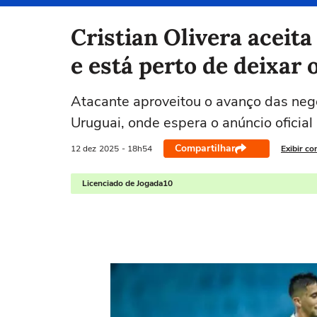
Selecione o time para ver as notícias
Cristian Olivera aceit
e está perto de deixar
Atacante aproveitou o avanço das neg
Uruguai, onde espera o anúncio oficial
Compartilhar
12 dez
2025
- 18h54
Exibir co
Licenciado de Jogada10