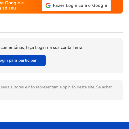
ta Google e
a só seu
 comentários, faça Login na sua conta Terra
ogin para participar
seus autores e não representam a opinião deste site. Se achar