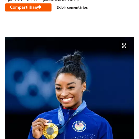
7 jun
2026
- 09h17
(atualizado às 09h29)
Compartilhar
Exibir comentários