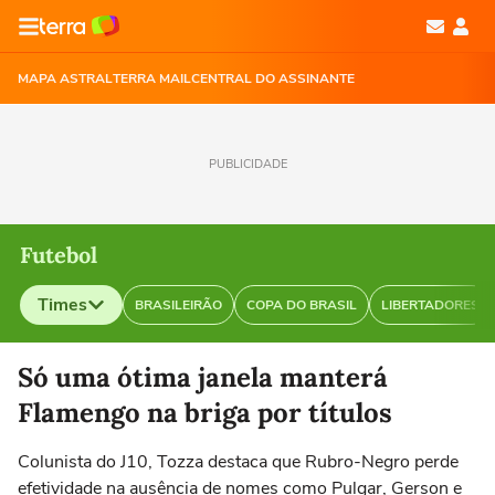
MAPA ASTRAL
TERRA MAIL
CENTRAL DO ASSINANTE
PUBLICIDADE
Futebol
Times
BRASILEIRÃO
COPA DO BRASIL
LIBERTADORES
Selecione o time para ver as notícias
Só uma ótima janela manterá
Flamengo na briga por títulos
Colunista do J10, Tozza destaca que Rubro-Negro perde
efetividade na ausência de nomes como Pulgar, Gerson e