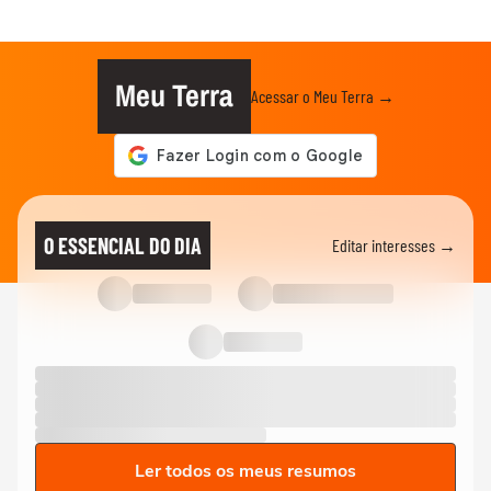
Meu Terra
Acessar o Meu Terra →
O ESSENCIAL DO DIA
Editar interesses →
Ler todos os meus resumos