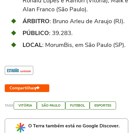
Ronald Lopes e Ramon (Vitória), Maik e
Alan Franco (São Paulo).
ÁRBITRO
: Bruno Arleu de Araujo (RJ).
PÚBLICO
: 39.283.
LOCAL
: MorumBis, em São Paulo (SP).
Compartilhar
TAGS
VITÓRIA
SÃO PAULO
FUTEBOL
ESPORTES
O Terra também está no Google Discover.