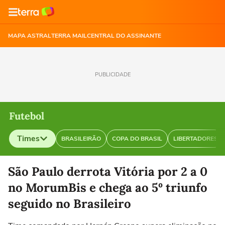
MAPA ASTRAL
TERRA MAIL
CENTRAL DO ASSINANTE
PUBLICIDADE
Futebol
Times
BRASILEIRÃO
COPA DO BRASIL
LIBERTADORES
Selecione o time para ver as notícias
São Paulo derrota Vitória por 2 a 0
no MorumBis e chega ao 5º triunfo
seguido no Brasileiro