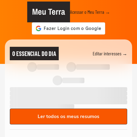
Meu Terra
Acessar o Meu Terra →
O ESSENCIAL DO DIA
Editar interesses →
Ler todos os meus resumos