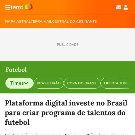
MAPA ASTRAL
TERRA MAIL
CENTRAL DO ASSINANTE
PUBLICIDADE
Futebol
Times
BRASILEIRÃO
COPA DO BRASIL
LIBERTADORES
Selecione o time para ver as notícias
Plataforma digital investe no Brasil
para criar programa de talentos do
futebol