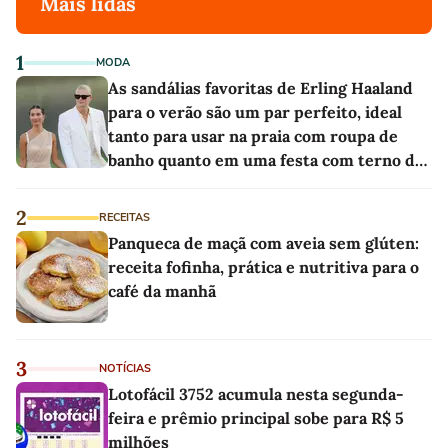
Mais lidas
1
MODA
As sandálias favoritas de Erling Haaland
para o verão são um par perfeito, ideal
tanto para usar na praia com roupa de
banho quanto em uma festa com terno de
linho
2
RECEITAS
Panqueca de maçã com aveia sem glúten:
receita fofinha, prática e nutritiva para o
café da manhã
3
NOTÍCIAS
Lotofácil 3752 acumula nesta segunda-
feira e prêmio principal sobe para R$ 5
milhões