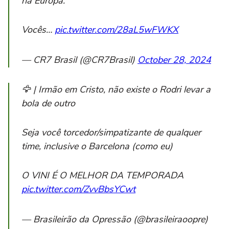
na Europa.
Vocês…
pic.twitter.com/28aL5wFWKX
— CR7 Brasil (@CR7Brasil)
October 28, 2024
🦅 | Irmão em Cristo, não existe o Rodri levar a
bola de outro
Seja você torcedor/simpatizante de qualquer
time, inclusive o Barcelona (como eu)
O VINI É O MELHOR DA TEMPORADA
pic.twitter.com/ZvvBbsYCwt
— Brasileirão da Opressão (@brasileiraoopre)