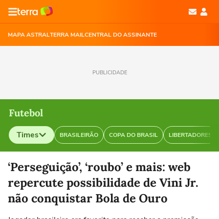
MAPA ASTRAL
TERRA MAIL
CENTRAL DO ASSINANTE
PUBLICIDADE
Futebol
Times
BRASILEIRÃO
COPA DO BRASIL
LIBERTADORES
Selecione o time para ver as notícias
‘Perseguição’, ‘roubo’ e mais: web
repercute possibilidade de Vini Jr.
não conquistar Bola de Ouro