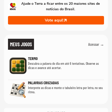
Ajude o Terra a ficar entre os 20 maiores sites de
notícias do Brasil.
Vote aqui!
MEUS JOGOS
Acessar →
TERMO
Descubra a palavra do dia em até 6 tentativas. Observe as
dicas e avance até acertar.
PALAVRAS CRUZADAS
Interprete as dicas e monte o tabuleiro letra por letra, no seu
ritmo.