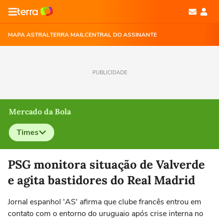
MAPA ASTRAL
TERRA MAIL
CENTRAL DO ASSINANTE
PUBLICIDADE
Mercado da Bola
Times
Selecione o time para ver as notícias
PSG monitora situação de Valverde
e agita bastidores do Real Madrid
Jornal espanhol 'AS' afirma que clube francês entrou em
contato com o entorno do uruguaio após crise interna no