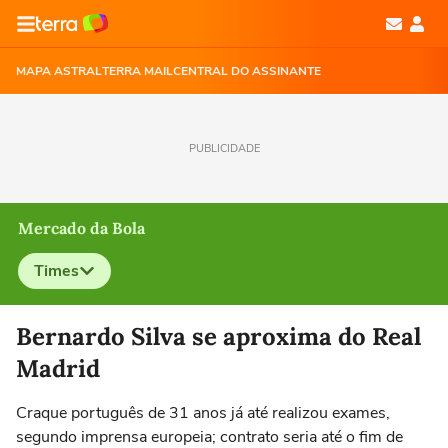
MAPA ASTRAL
TERRA MAIL
CENTRAL DO ASSINANTE
PUBLICIDADE
Mercado da Bola
Times
Selecione o time para ver as notícias
Bernardo Silva se aproxima do Real
Madrid
Craque português de 31 anos já até realizou exames,
segundo imprensa europeia; contrato seria até o fim de