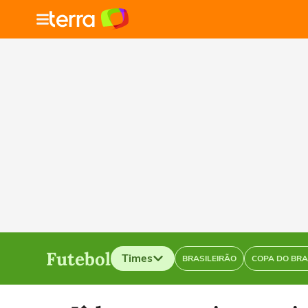
Futebol
Times
BRASILEIRÃO
COPA DO BRA
Selecione o time para ver as notícias