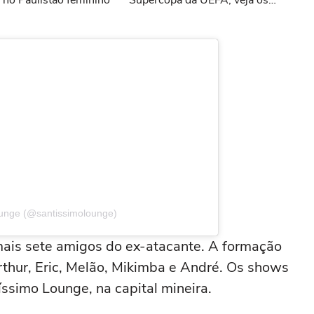
 no Paulistão feminino
Supercopa da UEFA; veja os
memes
ounge (@santissimolounge)
ais sete amigos do ex-atacante. A formação
thur, Eric, Melão, Mikimba e André. Os shows
íssimo Lounge, na capital mineira.