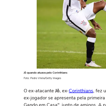
Jô quando atuava pelo Corinthians
Foto: Pedro Vilela/Getty Images
O ex-atacante
Jô
, ex-
Corinthians
, fez 
ex-jogador se apresenta pela primeira
Gando em Casa", junto de amigos. A p