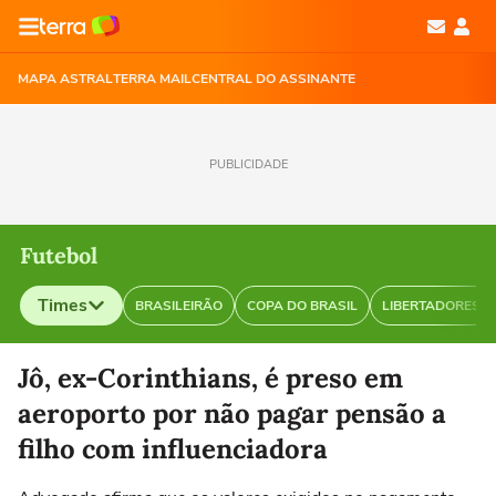
MAPA ASTRAL
TERRA MAIL
CENTRAL DO ASSINANTE
PUBLICIDADE
Futebol
Times
BRASILEIRÃO
COPA DO BRASIL
LIBERTADORES
Selecione o time para ver as notícias
Jô, ex-Corinthians, é preso em
aeroporto por não pagar pensão a
filho com influenciadora