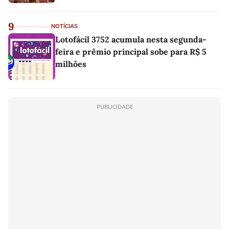
9
NOTÍCIAS
Lotofácil 3752 acumula nesta segunda-
feira e prêmio principal sobe para R$ 5
milhões
PUBLICIDADE