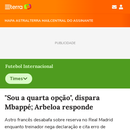
MAPA ASTRAL
TERRA MAIL
CENTRAL DO ASSINANTE
PUBLICIDADE
Futebol Internacional
Times
Selecione o time para ver as notícias
"Sou a quarta opção", dispara
Mbappé; Arbeloa responde
Astro francês desabafa sobre reserva no Real Madrid
enquanto treinador nega declaração e cita erro de