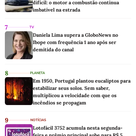
difícil: o motor a combustão continua
imbatível na estrada
7
TV
Daniela Lima supera a GloboNews no
Ibope com frequência 1 ano após ser
demitida do canal
8
PLANETA
Em 1950, Portugal plantou eucaliptos para
estabilizar seus solos. Sem saber,
multiplicou a velocidade com que os
incêndios se propagam
9
NOTÍCIAS
Lotofácil 3752 acumula nesta segunda-
feira e prêmio principal sobe para R$ 5