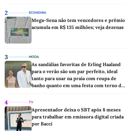
as melhores'
2
ECONOMIA
Mega-Sena não tem vencedores e prêmio
acumula em R$ 135 milhões; veja dezenas
3
MODA
As sandálias favoritas de Erling Haaland
para o verão são um par perfeito, ideal
tanto para usar na praia com roupa de
banho quanto em uma festa com terno de
linho
4
TV
Apresentador deixa o SBT após 8 meses
para trabalhar em emissora digital criada
por Bacci