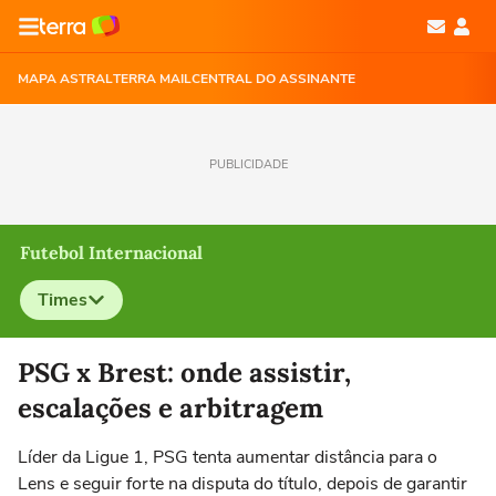
MAPA ASTRAL
TERRA MAIL
CENTRAL DO ASSINANTE
PUBLICIDADE
Futebol Internacional
Times
Selecione o time para ver as notícias
PSG x Brest: onde assistir,
escalações e arbitragem
Líder da Ligue 1, PSG tenta aumentar distância para o
Lens e seguir forte na disputa do título, depois de garantir