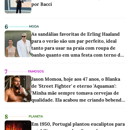
por Bacci
6
MODA
As sandálias favoritas de Erling Haaland
para o verão são um par perfeito, ideal
tanto para usar na praia com roupa de
banho quanto em uma festa com terno de
linho
7
FAMOSOS
Jason Momoa, hoje aos 47 anos, o Blanka
de 'Street Fighter' e eterno 'Aquaman':
'Minha mãe sempre tomava cervejas de
qualidade. Ela acabou me criando bebendo
as melhores'
8
PLANETA
Em 1950, Portugal plantou eucaliptos para