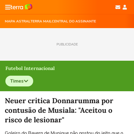
MAPA ASTRAL
TERRA MAIL
CENTRAL DO ASSINANTE
PUBLICIDADE
Futebol Internacional
Times
Selecione o time para ver as notícias
Neuer critica Donnarumma por
contusão de Musiala: "Aceitou o
risco de lesionar"
Goleiro do Bayern de Munique não gostou do jeito que o