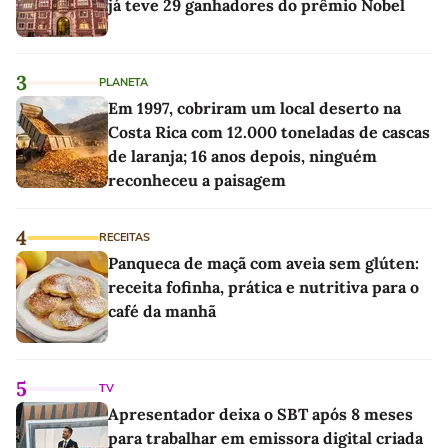
já teve 29 ganhadores do prêmio Nobel
3
PLANETA
Em 1997, cobriram um local deserto na
Costa Rica com 12.000 toneladas de cascas
de laranja; 16 anos depois, ninguém
reconheceu a paisagem
4
RECEITAS
Panqueca de maçã com aveia sem glúten:
receita fofinha, prática e nutritiva para o
café da manhã
5
TV
Apresentador deixa o SBT após 8 meses
para trabalhar em emissora digital criada