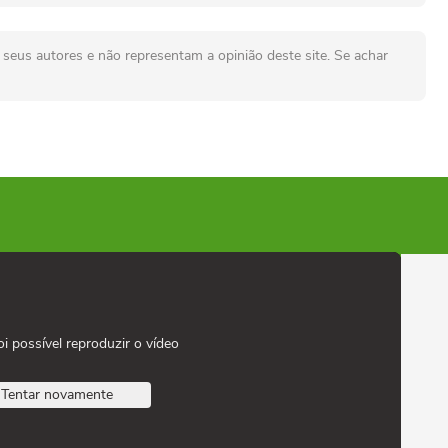
seus autores e não representam a opinião deste site. Se achar
oi possível reproduzir o vídeo
Tentar novamente