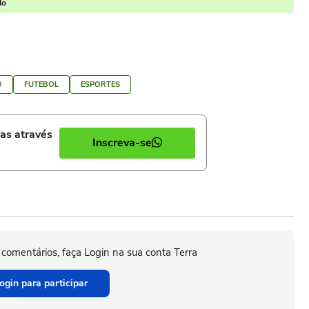
do
O
FUTEBOL
ESPORTES
ias através
Inscreva-se
 comentários, faça Login na sua conta Terra
ogin para participar