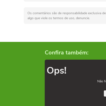
Os comentários são de responsabilidade exclusiva de 
algo que viole os termos de uso, denuncie.
Confira também:
Ops!
Não f