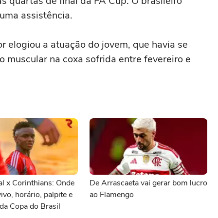
as quartas de final da FA Cup. O brasileiro
uma assistência.
or elogiou a atuação do jovem, que havia se
muscular na coxa sofrida entre fevereiro e
al x Corinthians: Onde
De Arrascaeta vai gerar bom lucro
vivo, horário, palpite e
ao Flamengo
da Copa do Brasil