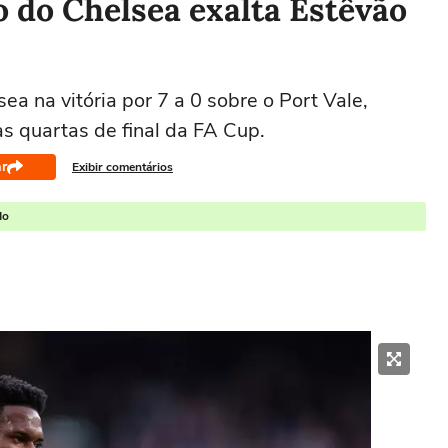
co do Chelsea exalta Estêvão
a na vitória por 7 a 0 sobre o Port Vale,
as quartas de final da FA Cup.
r
Exibir comentários
do