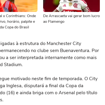
al x Corinthians: Onde
De Arrascaeta vai gerar bom lucro
vivo, horário, palpite e
ao Flamengo
da Copa do Brasil
igadas à estrutura do Manchester City
a permanecendo no clube sem Buenaventura. Por
ssou a ser interpretada internamente como mais
ad Stadium.
egue motivado neste fim de temporada. O City
a Inglesa, disputará a final da Copa da
do (16) e ainda briga com o Arsenal pelo título
s.