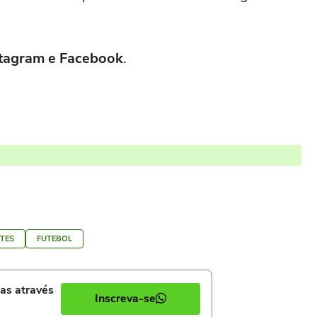
nstagram e Facebook
.
TES
FUTEBOL
ias através
Inscreva-se