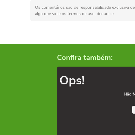
Os comentários são de responsabilidade exclusiva de 
algo que viole os termos de uso, denuncie.
Confira também:
Ops!
Não f