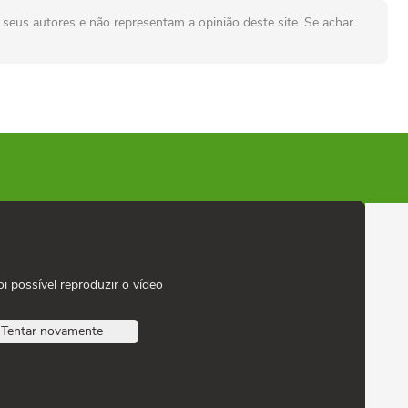
seus autores e não representam a opinião deste site. Se achar
oi possível reproduzir o vídeo
Tentar novamente