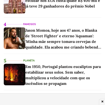
estudar nos EUA custa quase R$ 400 mil e
já teve 29 ganhadores do prêmio Nobel
4
FAMOSOS
Jason Momoa, hoje aos 47 anos, o Blanka
de 'Street Fighter' e eterno 'Aquaman':
'Minha mãe sempre tomava cervejas de
qualidade. Ela acabou me criando bebendo
as melhores'
5
PLANETA
Em 1950, Portugal plantou eucaliptos para
estabilizar seus solos. Sem saber,
multiplicou a velocidade com que os
incêndios se propagam
6
PLANETA
Em 1997, cobriram um local deserto na