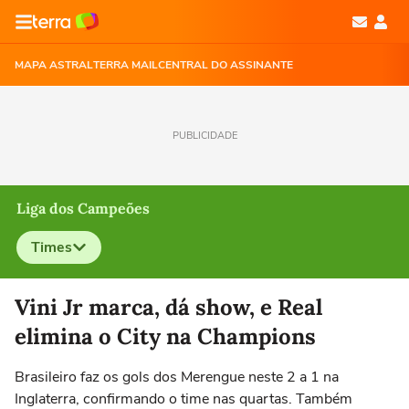
MAPA ASTRAL
TERRA MAIL
CENTRAL DO ASSINANTE
PUBLICIDADE
Liga dos Campeões
Times
Selecione o time para ver as notícias
Vini Jr marca, dá show, e Real
elimina o City na Champions
Brasileiro faz os gols dos Merengue neste 2 a 1 na
Inglaterra, confirmando o time nas quartas. Também