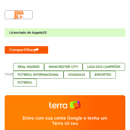
Licenciado de Jogada10
Compartilhar
REAL MADRID
MANCHESTER CITY
LIGA DOS CAMPEÕES
TAGS
FUTEBOL INTERNACIONAL
JOGADA10
ESPORTES
FUTEBOL
Entre com sua conta Google e tenha um
Terra só seu