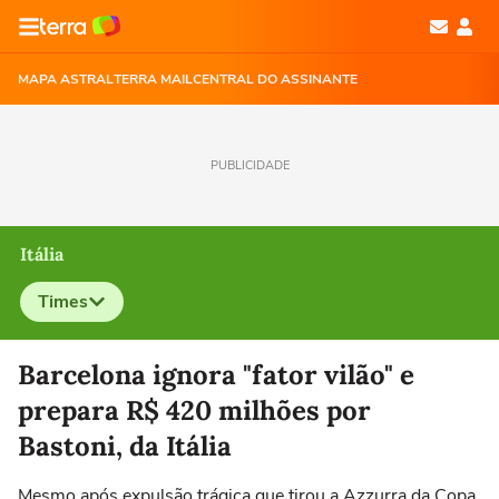
MAPA ASTRAL
TERRA MAIL
CENTRAL DO ASSINANTE
PUBLICIDADE
Itália
Times
Selecione o time para ver as notícias
Barcelona ignora "fator vilão" e
prepara R$ 420 milhões por
Bastoni, da Itália
Mesmo após expulsão trágica que tirou a Azzurra da Copa,