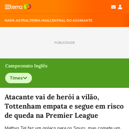
MAPA ASTRAL
TERRA MAIL
CENTRAL DO ASSINANTE
PUBLICIDADE
Campeonato Inglês
Times
Selecione o time para ver as notícias
Atacante vai de herói a vilão,
Tottenham empata e segue em risco
de queda na Premier League
Mathys Tel faz um golaço para os Spurs, mas comete um