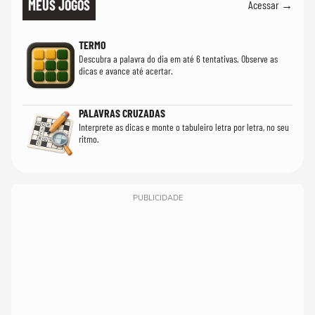
MEUS JOGOS
Acessar →
TERMO
Descubra a palavra do dia em até 6 tentativas. Observe as
dicas e avance até acertar.
PALAVRAS CRUZADAS
Interprete as dicas e monte o tabuleiro letra por letra, no seu
ritmo.
PUBLICIDADE