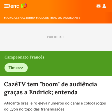
MAPA ASTRAL
TERRA MAIL
CENTRAL DO ASSINANTE
PUBLICIDADE
Campeonato Francês
Times
Selecione o time para ver as notícias
CazéTV tem "boom" de audiência
graças a Endrick; entenda
Atacante brasileiro eleva números do canal e coloca jogos
do Lyon no topo das transmissões