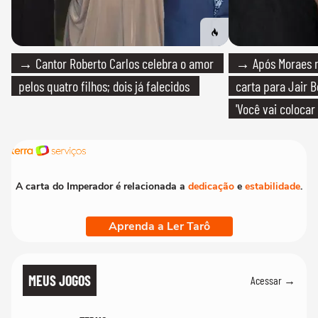
→ Cantor Roberto Carlos celebra o amor
→ Após Moraes ne
pelos quatro filhos; dois já falecidos
carta para Jair B
'Você vai colocar
mim'
A carta do Imperador é relacionada a
dedicação
e
estabilidade
.
Aprenda a Ler Tarô
MEUS JOGOS
Acessar →