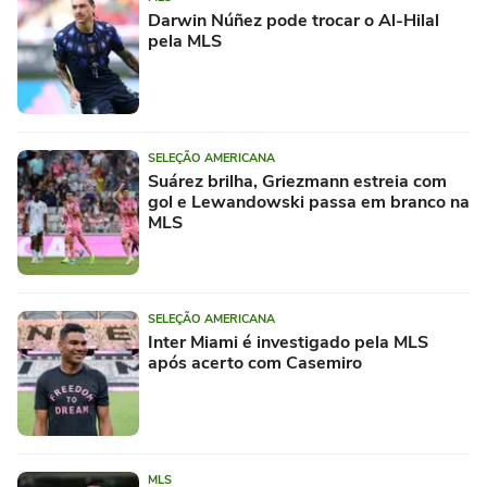
Darwin Núñez pode trocar o Al-Hilal
pela MLS
SELEÇÃO AMERICANA
Suárez brilha, Griezmann estreia com
gol e Lewandowski passa em branco na
MLS
SELEÇÃO AMERICANA
Inter Miami é investigado pela MLS
após acerto com Casemiro
MLS