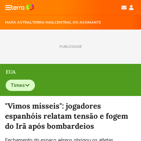
MAPA ASTRAL
TERRA MAIL
CENTRAL DO ASSINANTE
PUBLICIDADE
EUA
Times
Selecione o time para ver as notícias
"Vimos mísseis": jogadores
espanhóis relatam tensão e fogem
do Irã após bombardeios
Fechamento do espaço aéreos obrigou os atletas