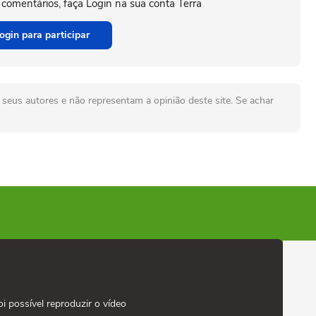
 comentários, faça Login na sua conta Terra
ogin para participar
seus autores e não representam a opinião deste site. Se achar
oi possível reproduzir o vídeo