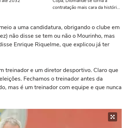
d até 2032
Copa, Diomande se torna a
contratação mais cara da história
do Real Madrid
meio a uma candidatura, obrigando o clube em
rez) não disse se tem ou não o Mourinho, mas
isse Enrique Riquelme, que explicou já ter
m treinador e um diretor desportivo. Claro que
eleições. Fechamos o treinador antes da
do, mas é um treinador com equipe e que nunca