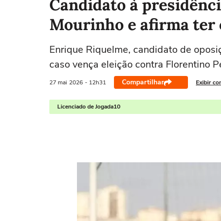
Candidato à presidênci
Mourinho e afirma ter
Enrique Riquelme, candidato de oposi
caso vença eleição contra Florentino P
Compartilhar
27 mai
2026
- 12h31
Exibir co
Licenciado de Jogada10