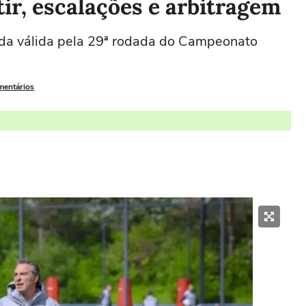
tir, escalações e arbitragem
da válida pela 29ª rodada do Campeonato
mentários