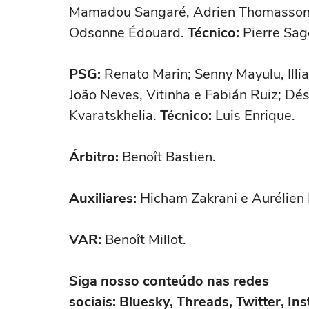
Mamadou Sangaré, Adrien Thomasson e
Odsonne Édouard.
Técnico:
Pierre Sag
PSG:
Renato Marin; Senny Mayulu, Illi
João Neves, Vitinha e Fabián Ruiz; D
Kvaratskhelia.
Técnico:
Luis Enrique.
Árbitro:
Benoît Bastien.
Auxiliares:
Hicham Zakrani e Aurélien
VAR:
Benoît Millot.
Siga nosso conteúdo nas redes
sociais: Bluesky, Threads, Twitter, I