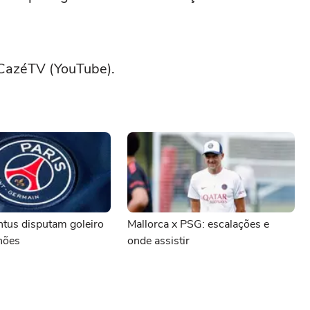
 CazéTV (YouTube).
ntus disputam goleiro
Mallorca x PSG: escalações e
hões
onde assistir