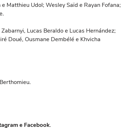
 Matthieu Udol; Wesley Saïd e Rayan Fofana;
e.
a Zabarnyi, Lucas Beraldo e Lucas Hernández;
ésiré Doué, Ousmane Dembélé e Khvicha
 Berthomieu.
nstagram e Facebook
.