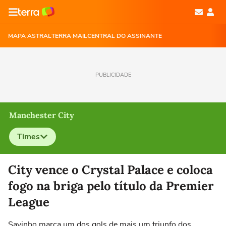
MAPA ASTRAL
TERRA MAIL
CENTRAL DO ASSINANTE
PUBLICIDADE
Manchester City
Times
Selecione o time para ver as notícias
City vence o Crystal Palace e coloca
fogo na briga pelo título da Premier
League
Savinho marca um dos gols de mais um triunfo dos