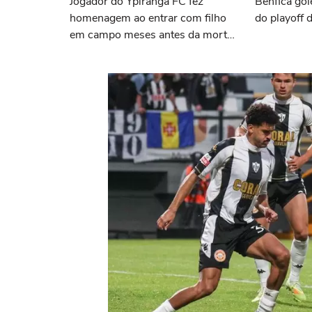
Jogador do Ypiranga FC fez
Benfica gol
homenagem ao entrar com filho
do playoff 
em campo meses antes da morte
da criança