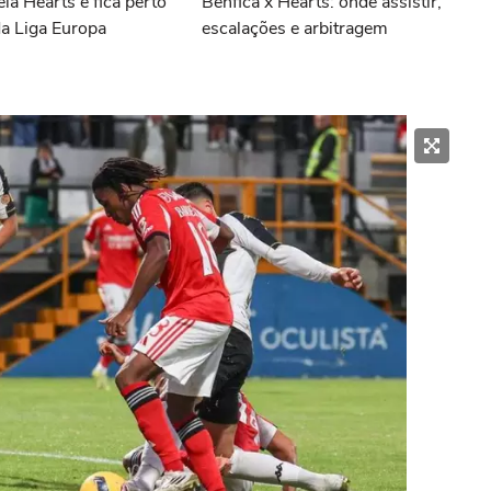
eia Hearts e fica perto
Benfica x Hearts: onde assistir,
da Liga Europa
escalações e arbitragem