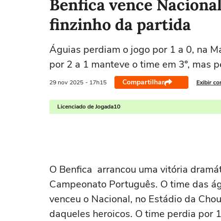
Benfica vence Nacional
finzinho da partida
Águias perdiam o jogo por 1 a 0, na Ma
por 2 a 1 manteve o time em 3º, mas p
Compartilhar
29 nov
2025
- 17h15
Exibir c
Licenciado de Jogada10
O Benfica arrancou uma vitória dramát
Campeonato Português. O time das águ
venceu o Nacional, no Estádio da Choup
daqueles heroicos. O time perdia por 