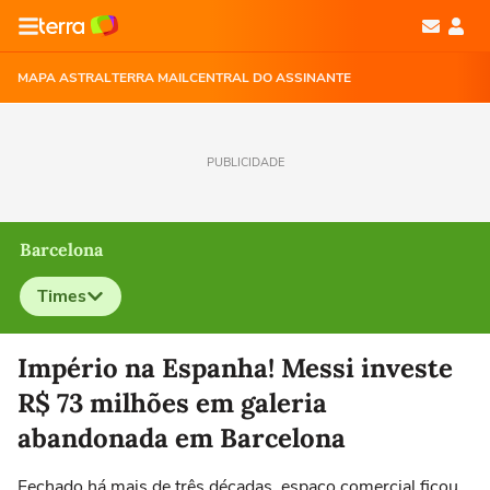
MAPA ASTRAL
TERRA MAIL
CENTRAL DO ASSINANTE
PUBLICIDADE
Barcelona
Times
Selecione o time para ver as notícias
Império na Espanha! Messi investe
R$ 73 milhões em galeria
abandonada em Barcelona
Fechado há mais de três décadas, espaço comercial ficou